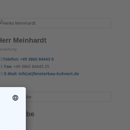
Herr Meinhardt
auleitung
Telefon:
+49 3865 84443 0
Fax:
+49 3865 84443 25
E-Mail:
info[at]fensterbau-kuhnert.de
Herr Lübbe
auleitung