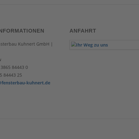
NFORMATIONEN
ANFAHRT
nsterbau Kuhnert GmbH |
w
 3865 84443 0
5 84443 25
@fensterbau-kuhnert.de
produktion, Videoproduktion Hamburg
Heizungswechsel und Heizungsbau Schwerin Hydraulischer Abgleich
Fensterbau Te