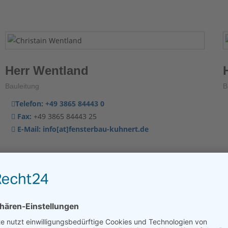
Herr Wentland
Bauleitung
B
Telefon:
+49 3865 84443 0
Fax:
+49 3865 84443 25
E-Mail:
info[at]fensterbau-kuhnert.de
Herr Karon
Bauleitung
B