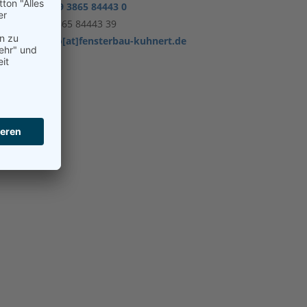
Telefon:
+49 3865 84443 0
Fax:
+49 3865 84443 39
E-Mail:
info[at]fensterbau-kuhnert.de