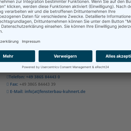
Telefon:
+49 3865 84443 0
Fax:
+49 3865 84443 39
E-Mail:
info[at]fensterbau-kuhnert.de
Herr Klockmeier
Bauleitung
Telefon:
+49 3865 84443 0
Fax:
+49 3865 84443 39
E-Mail:
info[at]fensterbau-kuhnert.de