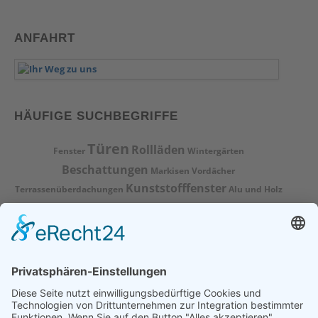
ANFAHRT
HÄUFIGE SUCHBEGRIFFE
Türen
Rollläden
Fenster
Wintergärten
Beschattungen
Markisen
Vordächer
Kunststofffenster
Terrassenüberdachungen
Alu und Holz
Fensterbau
Sicherheit
Pampow